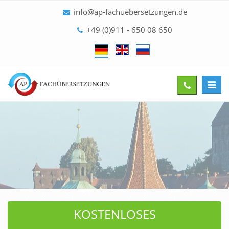
info@ap-fachuebersetzungen.de
+49 (0)911 - 650 08 650
Toggl
Give
navig
us
a
call
KOSTENLOSES