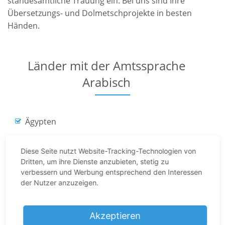
standesamtliche Trauung ein. Bei uns sind Ihre
Übersetzungs- und Dolmetschprojekte in besten
Händen.
Länder mit der Amtssprache
Arabisch
Ägypten
Algerien
Diese Seite nutzt Website-Tracking-Technologien von
Bahrain
Dritten, um ihre Dienste anzubieten, stetig zu
verbessern und Werbung entsprechend den Interessen
Dschibuti
der Nutzer anzuzeigen.
Eritrea
Irak
Akzeptieren