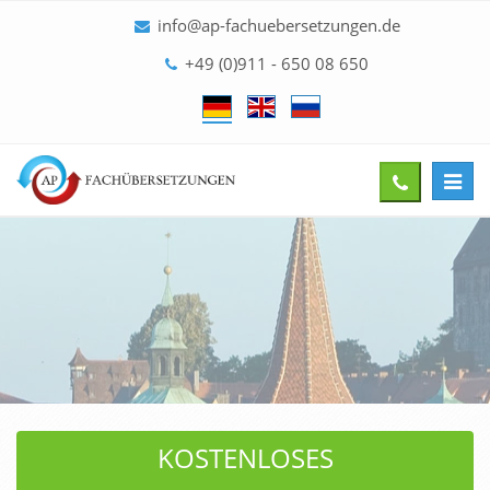
info@ap-fachuebersetzungen.de
+49 (0)911 - 650 08 650
Toggl
Give
navig
us
a
call
KOSTENLOSES