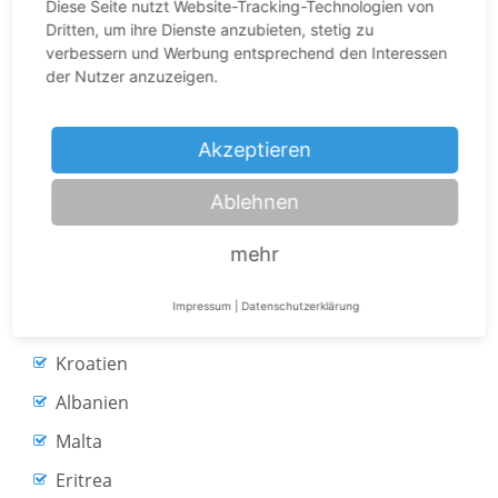
gesprochen wird
Diese Seite nutzt Website-Tracking-Technologien von
Dritten, um ihre Dienste anzubieten, stetig zu
verbessern und Werbung entsprechend den Interessen
der Nutzer anzuzeigen.
Italien
Schweiz
Akzeptieren
San Marino
Ablehnen
Vatikanstadt
Souveräner Malteserorden
mehr
Somalia
Impressum
|
Datenschutzerklärung
Slowenien
Kroatien
Albanien
Malta
Eritrea