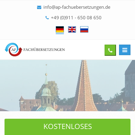
info@ap-fachuebersetzungen.de
+49 (0)911 - 650 08 650
Toggl
Give
navig
us
a
call
KOSTENLOSES