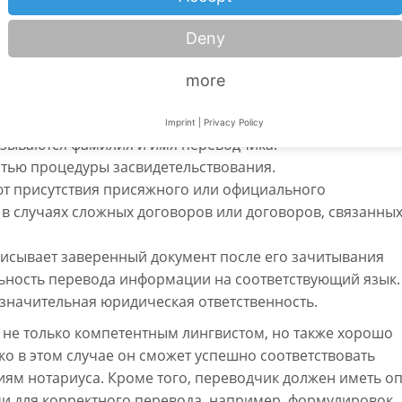
нотариальном засвидетельствовании (BeurkG). Нотариус
о, чтобы все стороны полностью понимали содержание
Deny
то условие не выполняется, присутствие устного
more
Imprint
|
Privacy Policy
азываются фамилия и имя переводчика.
стью процедуры засвидетельствования.
т присутствия присяжного или официального
в случаях сложных договоров или договоров, связанных
писывает заверенный документ после его зачитывания
льность перевода информации на соответствующий язык.
 значительная юридическая ответственность.
не только компетентным лингвистом, но также хорошо
ко в этом случае он сможет успешно соответствовать
ям нотариуса. Кроме того, переводчик должен иметь о
и для корректного перевода, например, формулировок