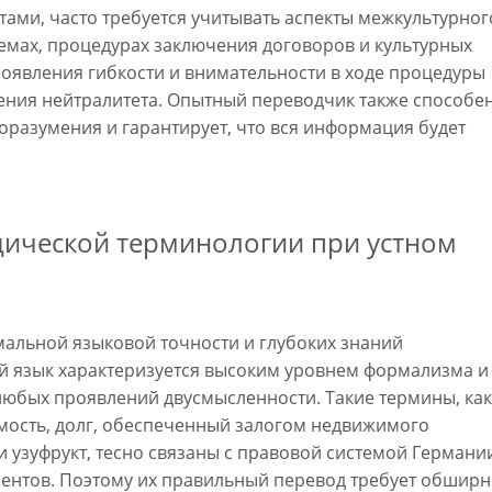
тами, часто требуется учитывать аспекты межкультурног
емах, процедурах заключения договоров и культурных
роявления гибкости и внимательности в ходе процедуры
ения нейтралитета. Опытный переводчик также способе
оразумения и гарантирует, что вся информация будет
дической терминологии при устном
мальной языковой точности и глубоких знаний
й язык характеризуется высоким уровнем формализма и
любых проявлений двусмысленности. Такие термины, как
мость, долг, обеспеченный залогом недвижимого
и узуфрукт, тесно связаны с правовой системой Германи
лентов. Поэтому их правильный перевод требует обшир