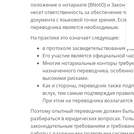
положение о нотариате (BNotO) и Закон о 
несет ответственность за обеспечение тог
документа с языковой точки зрения. Если э
переводчика является необходимым.
На практике это означает следующее:
в протоколе засвидетельствования ук
Его участие является официальной ча
Многие нотариальные конторы требую
назначенного переводчика, особенно 
высокими рисками.
Как и стороны, переводчик также под
вслух, тем самым подтверждая прави
При этом на переводчика возлагается
Поэтому опытный переводчик должен быть 
разбираться в юридических вопросах. Толь
законодательным требованиям и требовани
работы с различными правовыми системам