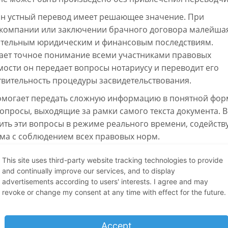
ан устный перевод имеет решающее значение. При
компании или заключении брачного договора малейша
чительным юридическим и финансовым последствиям.
ет точное понимание всеми участниками правовых
мости он передает вопросы нотариусу и переводит его
твительность процедуры засвидетельствования.
могает передать сложную информацию в понятной фор
просы, выходящие за рамки самого текста документа. В
ить эти вопросы в режиме реального времени, содейств
ма с соблюдением всех правовых норм.
This site uses third-party website tracking technologies to provide
and continually improve our services, and to display
 к деятельности переводчиков на
advertisements according to users' interests. I agree and may
revoke or change my consent at any time with effect for the future.
 переводчика являются, в частности, Федеральное
Accept