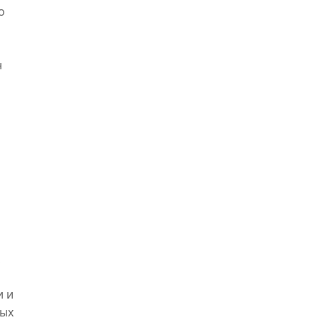
о
н
и и
ных