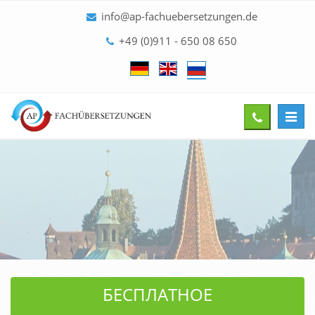
info@ap-fachuebersetzungen.de
+49 (0)911 - 650 08 650
Toggl
Give
navig
us
a
call
БЕСПЛАТНОЕ