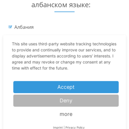
албанском языке:
Албания
Республика Косово
This site uses third-party website tracking technologies
Македония
to provide and continually improve our services, and to
display advertisements according to users' interests. I
Греция
agree and may revoke or change my consent at any
Италия
time with effect for the future.
Черногория
Accept
Сербия
Румыния
Deny
more
История албанского языка
Imprint
|
Privacy Policy