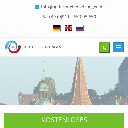
info@ap-fachuebersetzungen.de
+49 (0)911 - 650 08 650
Toggl
Give
navig
us
a
call
KOSTENLOSES