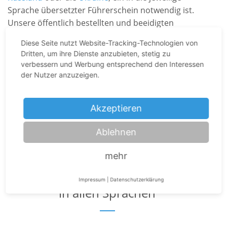
Sprache übersetzter Führerschein notwendig ist.
Unsere öffentlich bestellten und beeidigten
Übersetzer kümmern sich schnell und
Diese Seite nutzt Website-Tracking-Technologien von
kostengünstig um die amtliche Übersetzung Ihrer
Dritten, um ihre Dienste anzubieten, stetig zu
Fahrerlaubnis.
verbessern und Werbung entsprechend den Interessen
der Nutzer anzuzeigen.
ANGEBOT ANFORDERN
Akzeptieren
Ablehnen
Übersetzungen von
mehr
Fahrerlaubnissen und
Führerscheinen mit Beglaubigung
Impressum
|
Datenschutzerklärung
in allen Sprachen