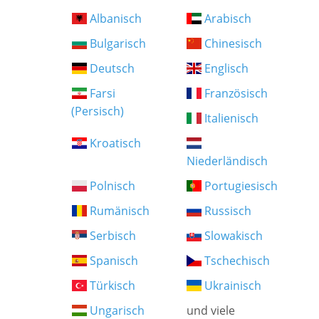
Albanisch
Arabisch
Bulgarisch
Chinesisch
Deutsch
Englisch
Farsi
Französisch
(Persisch)
Italienisch
Kroatisch
Niederländisch
Polnisch
Portugiesisch
Rumänisch
Russisch
Serbisch
Slowakisch
Spanisch
Tschechisch
Türkisch
Ukrainisch
Ungarisch
und viele