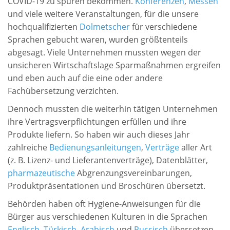
COVID-19 zu spüren bekommen.
Konferenzen
,
Messen
und viele weitere Veranstaltungen, für die unsere
hochqualifizierten
Dolmetscher
für verschiedene
Sprachen gebucht waren, wurden größtenteils
abgesagt. Viele Unternehmen mussten wegen der
unsicheren Wirtschaftslage Sparmaßnahmen ergreifen
und eben auch auf die eine oder andere
Fachübersetzung verzichten.
Dennoch mussten die weiterhin tätigen Unternehmen
ihre Vertragsverpflichtungen erfüllen und ihre
Produkte liefern. So haben wir auch dieses Jahr
zahlreiche
Bedienungsanleitungen
,
Verträge
aller Art
(z. B. Lizenz- und Lieferantenverträge), Datenblätter,
pharmazeutische
Abgrenzungsvereinbarungen,
Produktpräsentationen und Broschüren übersetzt.
Behörden haben oft Hygiene-Anweisungen für die
Bürger aus verschiedenen Kulturen in die Sprachen
Englisch
,
Türkisch
,
Arabisch
und
Russisch
übersetzen