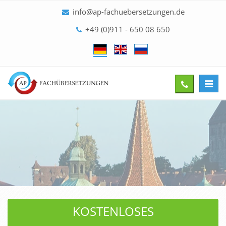
info@ap-fachuebersetzungen.de
+49 (0)911 - 650 08 650
Toggl
Give
navig
us
a
call
KOSTENLOSES