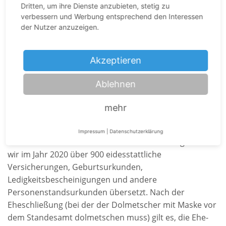
Dritten, um ihre Dienste anzubieten, stetig zu
Der Grundbedarf an öffentlich
verbessern und Werbung entsprechend den Interessen
der Nutzer anzuzeigen.
bestellten und beeidigten
Übersetzern und Fachdolmetschern
Akzeptieren
bleibt
Ablehnen
Weiterhin wurden Menschen eingebürgert, für die wir
Einbürgerungszusicherungen übersetzt haben. Andere
mehr
haben geheiratet und mussten für die Anmeldung der
Eheschließung zahlreiche Dokumente aus Ihrer Heimat
Impressum
|
Datenschutzerklärung
anerkennen lassen. In diesem Zusammenhang haben
wir im Jahr 2020 über 900 eidesstattliche
Versicherungen, Geburtsurkunden,
Ledigkeitsbescheinigungen und andere
Personenstandsurkunden übersetzt. Nach der
Eheschließung (bei der der Dolmetscher mit Maske vor
dem Standesamt dolmetschen muss) gilt es, die Ehe-