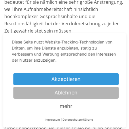
bedeutet für sie nämlich eine sehr große Anstrengung,
weil ihre Aufnahmebereitschaft hinsichtlich
hochkomplexer Gesprächsinhalte und die
Reaktionsfähigkeit bei der Verdolmetschung zu jeder
Zeit gewährleistet sein müssen.
Diese Seite nutzt Website-Tracking-Technologien von
Welche Fähigkeiten müssen
Dritten, um ihre Dienste anzubieten, stetig zu
qualifizierte Konferenzdolmetscher
verbessern und Werbung entsprechend den Interessen
der Nutzer anzuzeigen.
haben?
Um mündliche Beiträge aus einer Sprache korrekt und
Akzeptieren
präzise in einer anderen Sprache wiedergeben zu
können, sollten Konferenzdolmetscher umfangreiche
Ablehnen
Kenntnisse ihrer Arbeitssprachen aufweisen und
mehr
sämtliche Dolmetschtechniken (je nach Bedarf
Simultandolmetschen, Konsekutivdolmetschen,
Impressum
|
Datenschutzerklärung
Gesprächsdolmetschen
oder Flüsterdolmetschen)
sicher beherrschen. Bei dieser sowie bei allen anderen