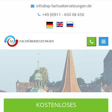
info@ap-fachuebersetzungen.de
+49 (0)911 - 650 08 650
Toggl
Give
navig
us
a
call
KOSTENLOSES