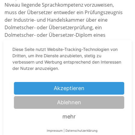
Niveau liegende Sprachkompetenz vorzuweisen,
muss der Übersetzer entweder ein Prüfungszeugnis
der Industrie- und Handelskammer über eine
Dolmetscher- oder Übersetzerprüfung, ein
Dolmetscher- oder Übersetzer-Diplom eines
Hochschulinstituts oder einer Fachhochschule oder
Diese Seite nutzt Website-Tracking-Technologien von
ein Abschlusszeugnis über den erfolgreichen
Dritten, um ihre Dienste anzubieten, stetig zu
Besuch einer staatlich anerkannten Sprachschule
verbessern und Werbung entsprechend den Interessen
vorlegen.
der Nutzer anzuzeigen.
Verbreitete Missverständnisse
Akzeptieren
Ablehnen
Viele Menschen verwechseln die Ausdrücke, die bei
uns üblich sind. So gibt es keine „beeidigten
mehr
Übersetzungen“, „begleubigten Übersetzungen“,
„begläubigten Übersetzungen“ oder „beglaubigten
Impressum
|
Datenschutzerklärung