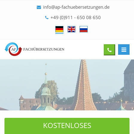
info@ap-fachuebersetzungen.de
+49 (0)911 - 650 08 650
Toggl
Give
navig
us
a
call
KOSTENLOSES