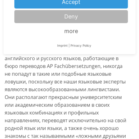
удивлен тем, какой короткой окажется книга,
Accept
ведь «новелла» в отличие от «романа»
обозначает «короткие истории» или «короткие
Deny
рассказы».
more
Разумеется, профессиональные и опытные
синхронные устные
и специализированные
Imprint
|
Privacy Policy
письменные переводчики немецкого,
английского и русского языков, работающие в
бюро переводов AP Fachübersetzungen, никогда
не попадут в такие или подобные языковые
ловушки, поскольку все наши языковые эксперты
являются высокообразованными лингвистами.
Они располагают прекрасным университетским
или академическим образованием в своих
языковых комбинациях и профильных
направлениях, переводят исключительно на свой
родной язык или языки, а также очень хорошо
знакомы с так называемыми «ложными друзьями