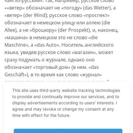
«англо-русский». Так, например, русское слово
««ветер» обозначает не «погоду» (das Wetter), а
«ветер» (der Wind); русское слово «проспект»
обозначает в немецком улицу или аллею (die
Allee), а не «брошюру» (der Prospekt), и, наконец,
«машина» в немецком это не слово «die
Maschine», а «das Auto». Носитель английского
языка, увидев русское слово «магазин», может
сразу подумать о журнале, однако оно
обозначает «торговый дом» (в нем. «das
Geschäft»), в то время как слово «журнал»
является правильным переводом на русский
язык слова «die Zeitschrift». Точно так же слово
This site uses third-party website tracking technologies
«артист» в русском языке обозначает вовсе не
to provide and continually improve our services, and to
display advertisements according to users' interests. I
художника, как можно было бы предположить по
agree and may revoke or change my consent at any
английскому слову «artist». И тот, кто исходя из
time with effect for the future.
английского слова «novel» в русском книжном
магазине попросит дать «новеллу», будет вскоре