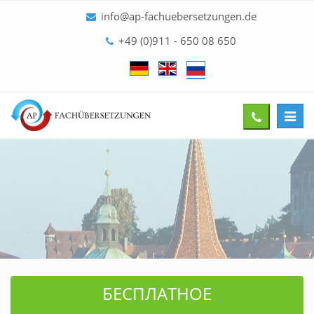
info@ap-fachuebersetzungen.de
+49 (0)911 - 650 08 650
Toggl
Give
navig
us
a
call
БЕСПЛАТНОЕ